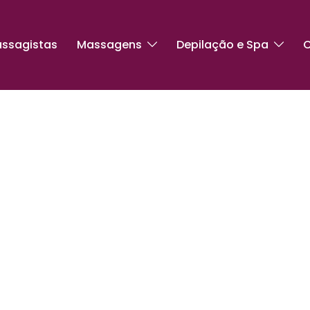
ssagistas
Massagens
Depilação e Spa
C